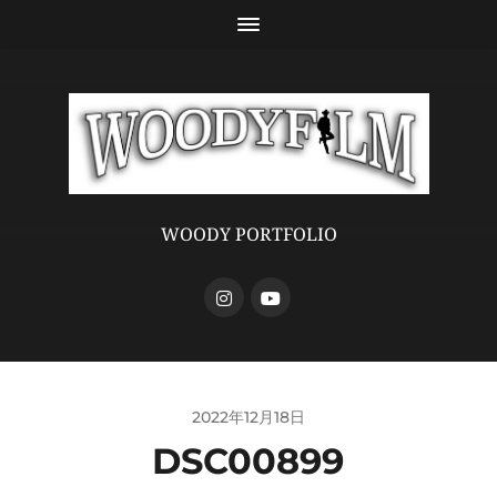
WOODY PORTFOLIO
2022年12月18日
DSC00899