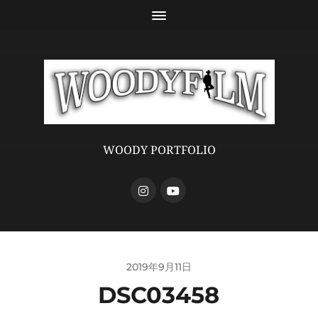
WOODY PORTFOLIO
2019年9月11日
DSC03458