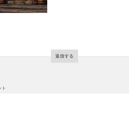
返信する
ント