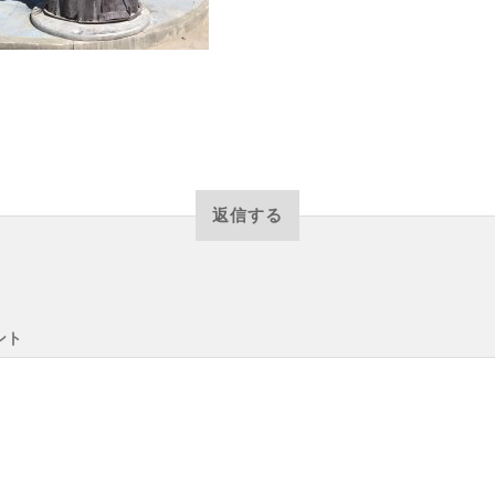
返信する
ント