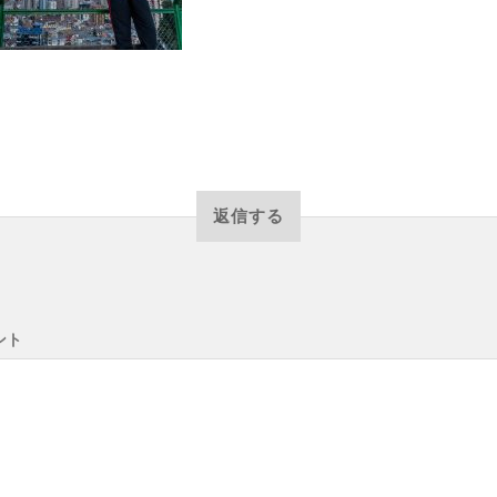
返信する
ント