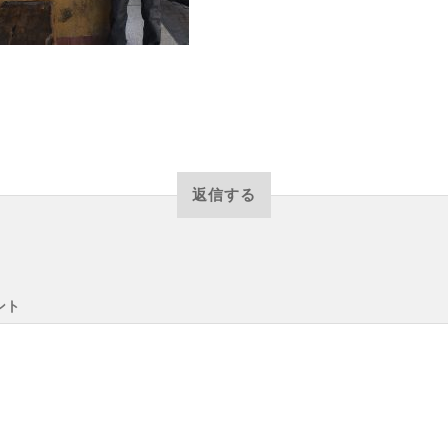
返信する
ント