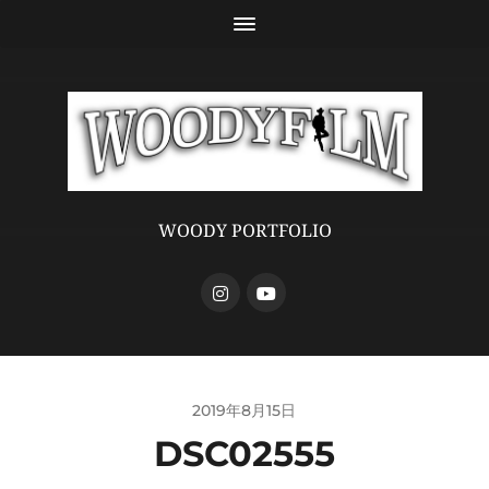
WOODY PORTFOLIO
2019年8月15日
DSC02555