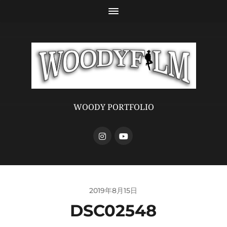
WOODY PORTFOLIO
2019年8月15日
DSC02548