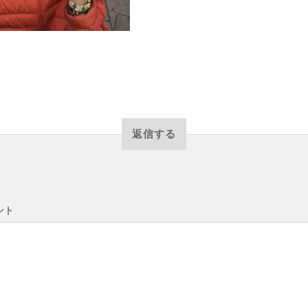
返信する
ント