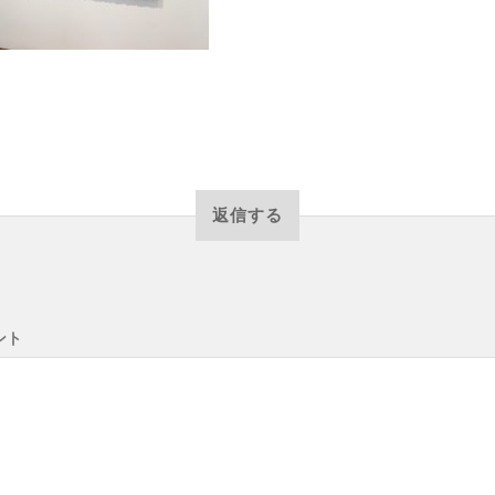
返信する
ント