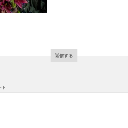
返信する
ント