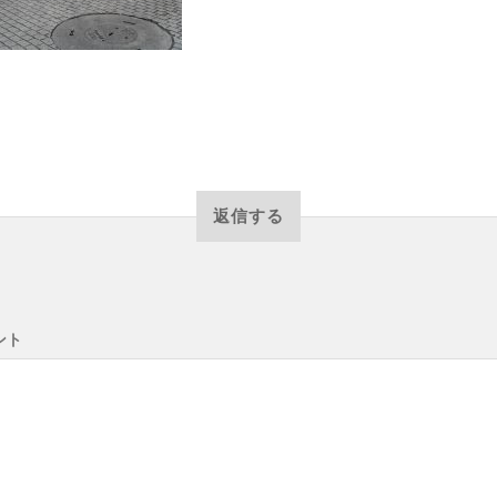
返信する
ント