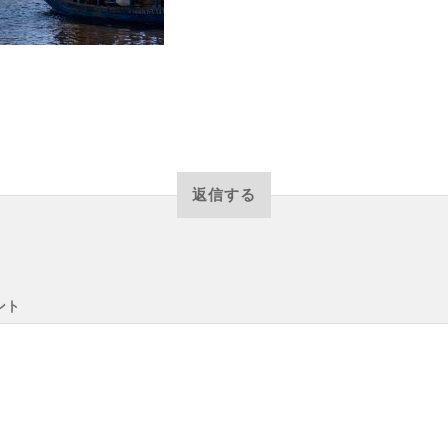
返信する
ント