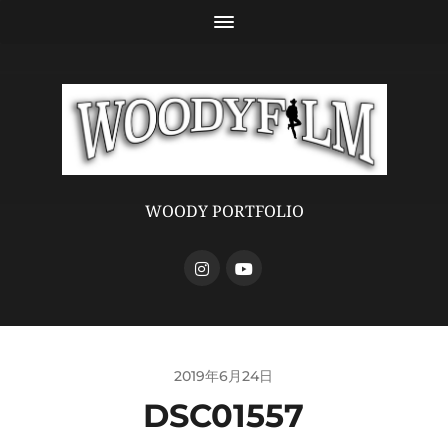
WOODY PORTFOLIO
2019年6月24日
DSC01557