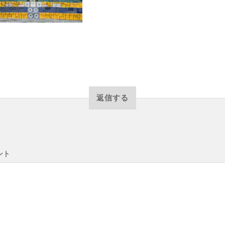
返信する
ント