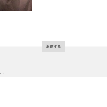
返信する
ント