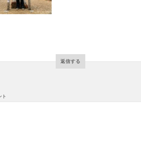
返信する
ント