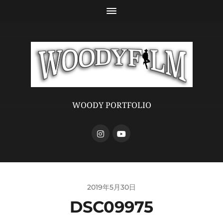
WOODY PORTFOLIO
2019年5月30日
DSC09975