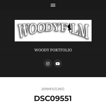
WOODY PORTFOLIO
2019年5月29日
DSC09551