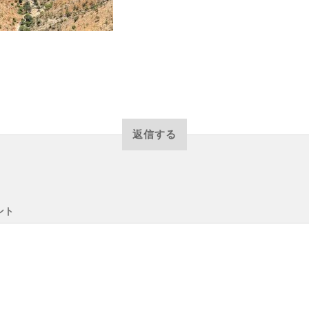
返信する
ント