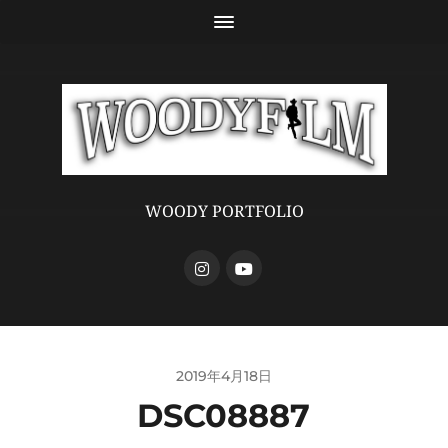
WOODY PORTFOLIO
2019年4月18日
DSC08887