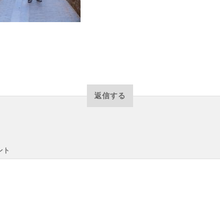
返信する
ント