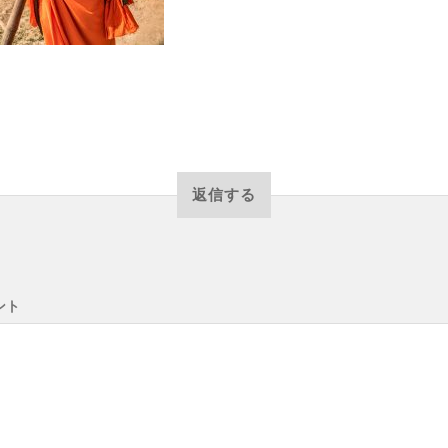
返信する
ント