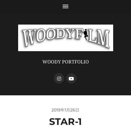
WOODY PORTFOLIO
2019年1月26日
STAR-1