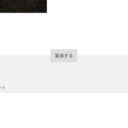
返信する
ント