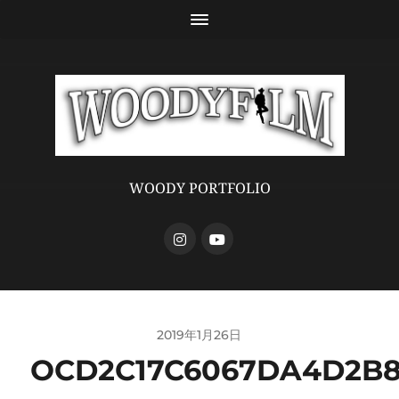
WOODY PORTFOLIO
2019年1月26日
OCD2C17C6067DA4D2B85