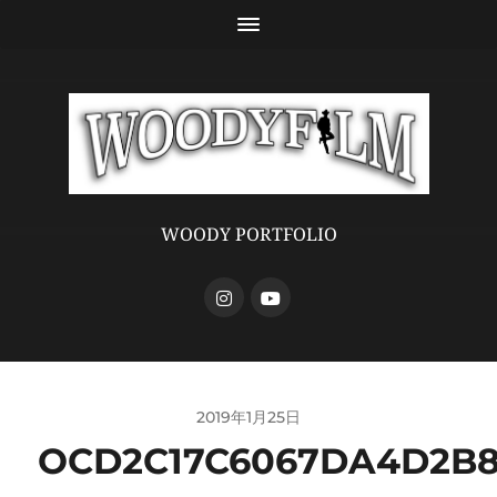
WOODY PORTFOLIO
2019年1月25日
OCD2C17C6067DA4D2B85