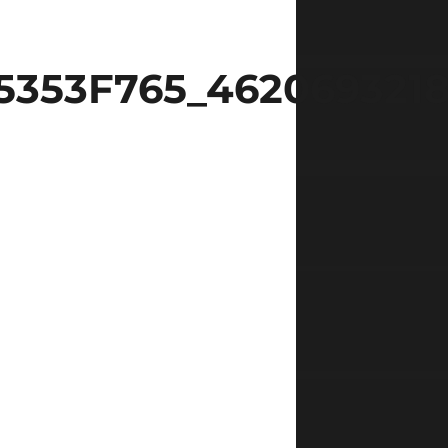
53F765_46206932184