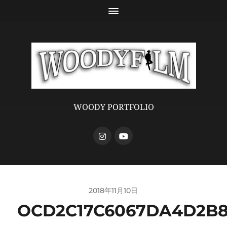
WOODY PORTFOLIO
2018年11月10日
OCD2C17C6067DA4D2B85