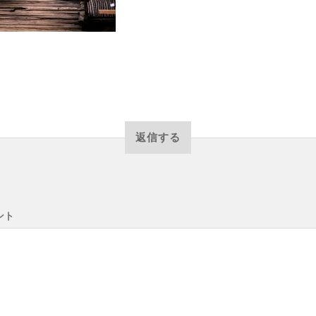
返信する
ント