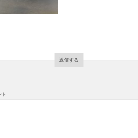
返信する
ント